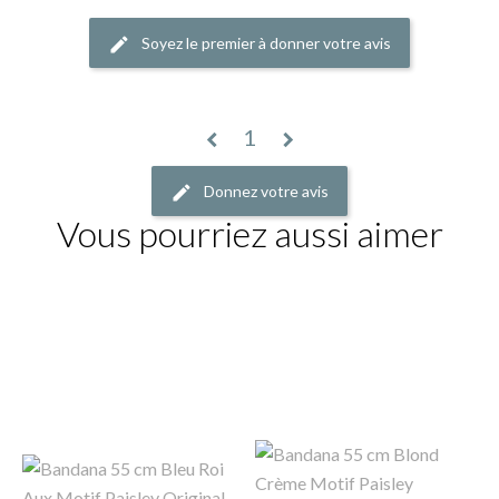
Soyez le premier à donner votre avis
1
chevron_left
chevron_right
Donnez votre avis
Vous pourriez aussi aimer