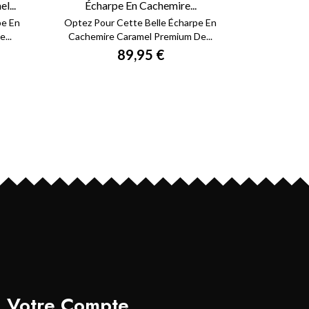
l...
Écharpe En Cachemire...
pe En
Optez Pour Cette Belle Écharpe En
...
Cachemire Caramel Premium De...
89,95 €
Votre Compte